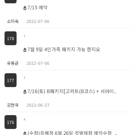
7/15 예약
소미숙
2022-07-06
1
178
7월 9일 4인가족 패키지 가능 한지요
유동균
2022-07-06
1
177
7/16(토) B패키지[고카트(B코스) + 서바이..
김현국
2022-06-27
4
176
(수정)최혜정 6월 26일 겟벌체험 예약수정_..