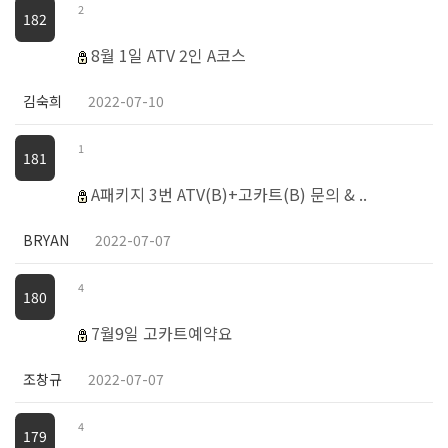
2
182
8월 1일 ATV 2인 A코스
김숙희
2022-07-10
1
181
A패키지 3번 ATV(B)+고카트(B) 문의 & ..
BRYAN
2022-07-07
4
180
7월9일 고카트예약요
조창규
2022-07-07
4
179