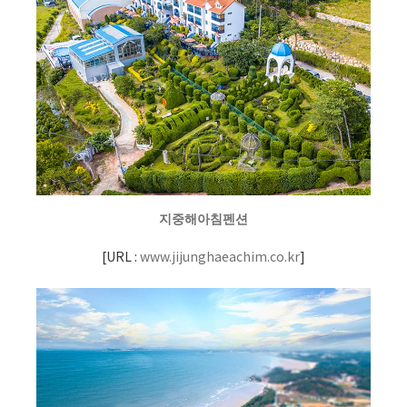
지중해아침펜션
[
URL :
www.jijunghaeachim.co.kr
]