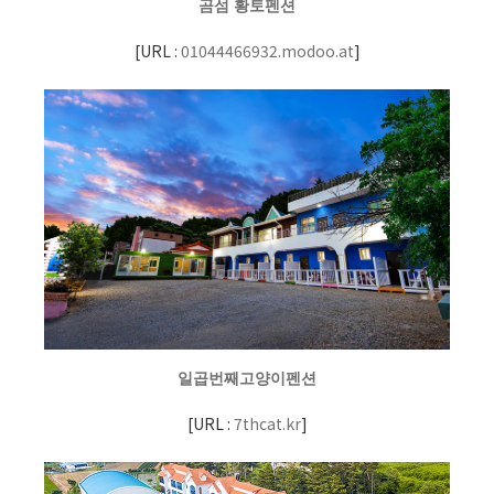
곰섬 황토펜션
[
URL :
01044466932.modoo.at
]
일곱번째고양이펜션
[
URL :
7thcat.kr
]