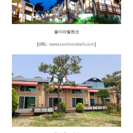
쏠미라벨펜션
[
URL :
www.ssolmirabell.com
]