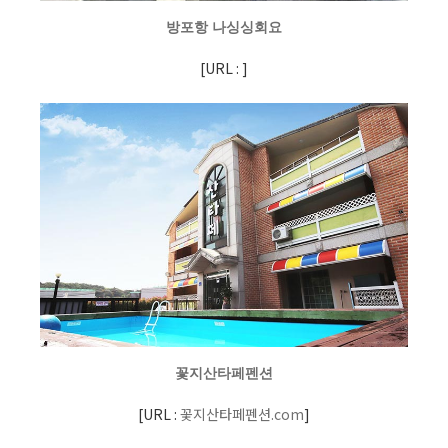
방포항 나싱싱회요
[
URL :
]
꽃지산타페펜션
[
URL :
꽃지산타페펜션.com
]