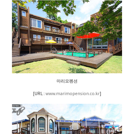
마리모펜션
[
URL :
www.marimopension.co.kr
]