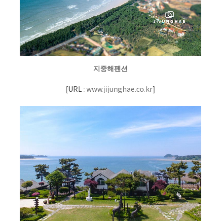
지중해펜션
[
URL :
www.jijunghae.co.kr
]