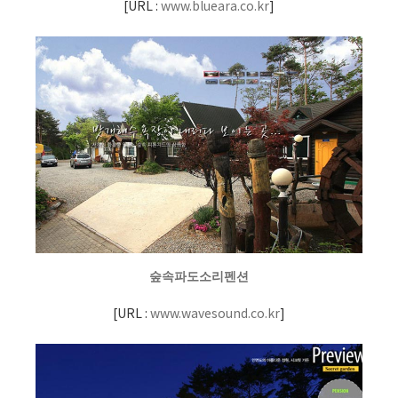
[
URL :
www.blueara.co.kr
]
숲속파도소리펜션
[
URL :
www.wavesound.co.kr
]