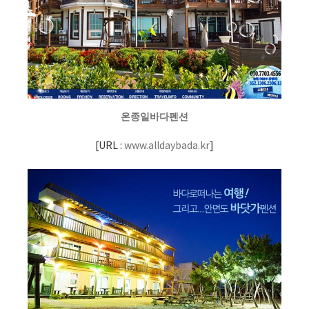
온종일바다펜션
[
URL :
www.alldaybada.kr
]