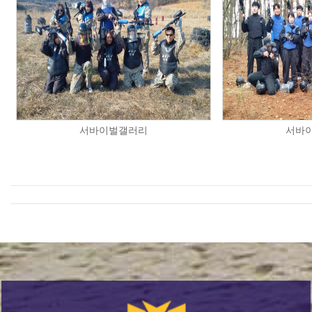
서바이벌갤러리
서바