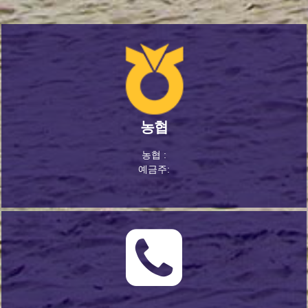
농협
농협 :
예금주: