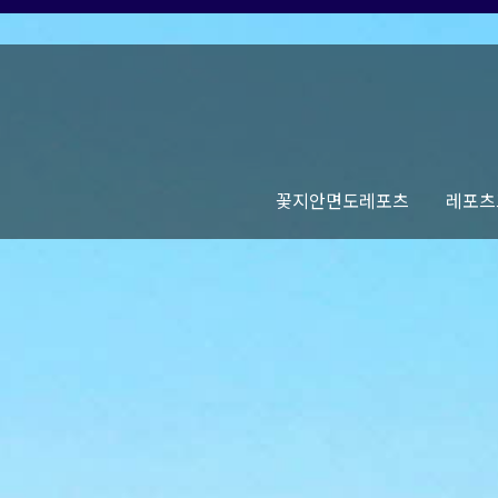
꽃지안면도레포츠
레포츠
제휴업체소개
오시는길
인사말
서