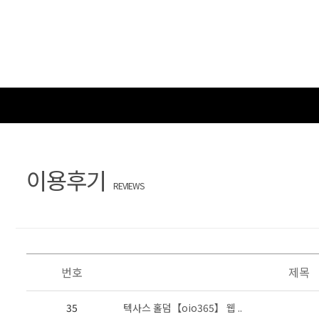
이용후기
REVIEWS
번호
제목
35
텍사스 홀덤【oio365】 웹 ..