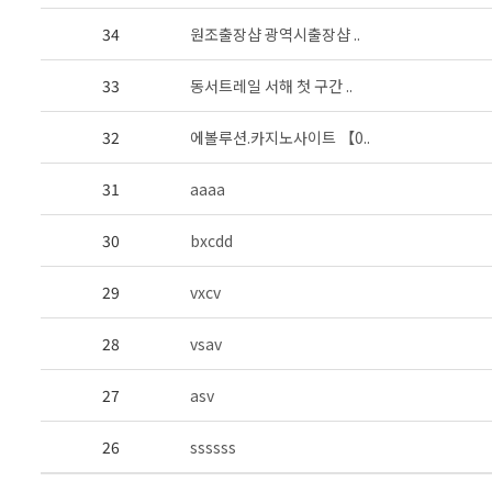
34
원조출장샵 광역시출장샵 ..
33
동서트레일 서해 첫 구간 ..
32
에볼루션.카지노사이트 【0..
31
aaaa
30
bxcdd
29
vxcv
28
vsav
27
asv
26
ssssss