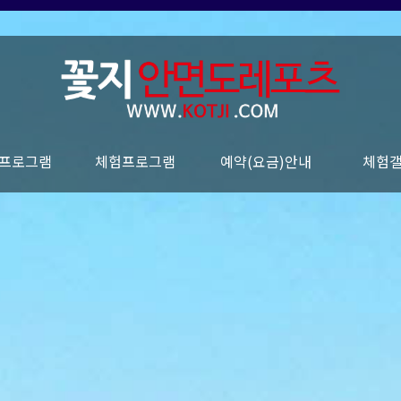
프로그램
체험프로그램
예약(요금)안내
체험
바이벌
ATV
카트
기타체험프로그램
레이싱카트
좌대낚시
요금안내
예약하기
예약확인
서바이
기타체
동영상
ATV