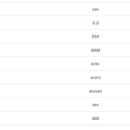
sav
고고
DSV
dddd
xcbc
xcvcv
asvsav
asv
ddd